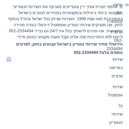
עכשיו
ת
מ. אלפסי חברת עורכי דין ונוטריונים מעניקה את השירות הנוטריוני
המקצועי ביותר ביעילות ובמקצועיות במחירים הטובים בישראל
03-
בהתחייבות מאז שנת 1999. השירות שניתן בכל ישראל ובחו"ל בכפוף
7780000
לחוק. אנו מעניקים שירותי נוטריון ואפוסטיל דיגיטלי בצורה מהירה
ומקצועית. אנו זמינים לרשותך בכל עת 24/7 גם בנייד 052-2334494
או לנייד
לייעוץ ללא התחייבות פנה אלינו וקבל מענה מקצועי באופן מיידי
052-
הידעת? מחיר שירותי נוטריון בישראל קבועים בחוק, לפרטים
2334494
נוספים צלצל 052-2334494
שירות
בפריסה
ארצית
שירות
אפוסטיל
כל
שירותי
הנוטריון