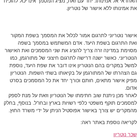
האחראי אל אמינותו. יחד עם זאת, מציג המסמך אינו יכול להוכיח
את אמינותו ללא אישור של נוטריון.
תהליך קבלת שירותי תרגום נוטריוני
אישור נוטריוני לתרגום אמור לכלול את המסמך בשפת המקור
ואת התרגום בשפת היעד. אדם המשתמש במסמך בשפה
מסוימת במדינה זרה צריך להציג את שני המסמכים ואת האישור
הנוטריוני. כאשר ישנה דרישה לתרגום חיצוני של מתורגמן, כמו
למשל במקרים בהם הנוטריון אינו דובר את שפת היעד, נוספת
גם הצהרתו של המתורגמן על בקיאותו בשתי השפות. הנוטריון
מפיק אישור מתאים, חותם וכורך יחד את כל המסמכים בסרט
אדום.
לאחר מכן ניתנת שוב חתימתו של הנוטריון וזאת על מנת לספק
למסמכים תוקף משפטי כלפי רשויות בארץ ובחו"ל. בנוסף, בחלק
מהמקרים יש צורך באישור אפוסטיל הניתן על ידי משרד החוץ.
לקריאה נוספת באתר ראה:
שכר נוטריון