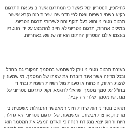
לחילופין, הנוטריון יכול לאשר כי המתרגם אשר ביצע את התרגום
בקיא בשתי השפות וזאת לפי הדרישה. שירות כזה נקרא אישור
תרגום נוטריוני והוא בעל תוקף זהה לשירותי תרגום נוטריוני.
במילים אחרות, תרגום נוטריוני לא חייב להתבצע על ידי הנוטריון
בעצמו אולם הנוטריון החתום הוא זה שנושא באחריות.
באילו מקרים יש צורך בתרגום
נוטריוני?
בעזרת תרגום נוטריוני ניתן להשתמש במסמך המקורי גם בחו"ל
ובכל מדינה אשר אינה דוברת את שפתו של המסמך. מי שמעוניין
להציג ראיות, הוכחות או טענות מול רשויות רשמיות ובתי דין
בחו"ל על סמך מסמך ישראלי לדוגמא, זקוק לתרגום נוטריוני על
מנת שהמסמך שלו יהיה קביל.
תרגום נוטריוני הוא שירות חיוני המאפשר התנהלות משפטית בין
מדינות, ארצות ויבשות. המשמעות של תרגום נוטריוני היא גדולה,
היות והחוק יוצא מנקודת הנחה כי האדם המציג את המסמך הוא