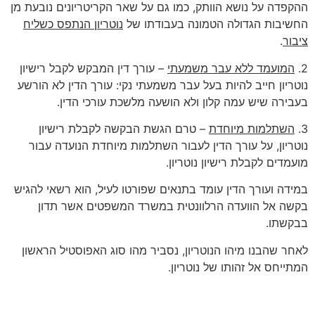
ההקפדה על נושא הוותק, כמו גם על שאר הקריטריונים נובעת מן
החשיבות הגדולה הטמונה בעבודתו של
נוטריון הנתפס כשליח
ציבור
.
2.
המועמד ללא עבר משמעתי
– עורך דין המבקש לקבל רישיון
נוטריון חייב להיות בעל עבר משמעתי נקי: עורך הדין לא הורשע
בעבירה שיש עמה קלון ולא הושעה מלשכת עורכי הדין.
3.
השתלמות מיוחדת
– טרם הגשת הבקשה לקבלת רישיון
נוטריון, על עורך הדין לעבור השתלמות מיוחדת הנועדה עבור
מועמדים לקבלת רישיון נוטריון.
במידה ועורך הדין עומד בתנאים שפורטו לעיל, הוא רשאי להגיש
בקשה אל הוועדה הרלוונטית במשרד המשפטים אשר תדון
בבקשתו.
לאחר שהבנו מיהו הנוטריון, נסביר מהו סוג האפוסטיל הראשון
המתייחס אל זהותו של נוטריון.
סוג ראשון – אפוסטיל על גבי עבודת