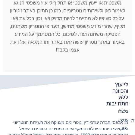
משפטית או ייעוץ משפטי או תחליף לייעוץ משפטי הנוגע
לאמור כאן ולשירותים נוטריוניים; כמו כן התוכן באתר נוטריון
על כל סעיפיו לא מתיימר להיות מדויק ו/או נכון בכל עת ו/או
מקיף, שהרי מידע משפטי מתישן, תעריפי הנוטריון משתנים,
הפסיקה משתנה ועוד. לסיכום, כל המסתמך על המידע
באמור באתר נוטריון עושה זאת באחריותו המלאה ועל דעת
עצמו בלבד!
לייעוץ
והכוונה
ללא
התחייבות
צלצלו
עכשיו
ת
מ. אלפסי חברת עורכי דין ונוטריונים מעניקה את השירות הנוטריוני
המקצועי ביותר ביעילות ובמקצועיות במחירים הטובים בישראל
03-