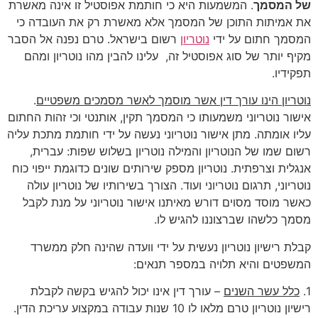
של המסמך
. המשמעות היא כי חותמת אפוסטיל זו אינה מאשרת
את אמיתות התוכן של המסמך אלא מאשרת רק את העובדה כי
המסמך חתום על ידי
נוטריון
רשום בישראל. טרם נפנה אל הסבר
מקיף יותר של סוג אפוסטיל זה, עלינו להבין מהו נוטריון ומהם
תפקידיו.
נוטריון הינו עורך דין אשר מוסמך לאשר מסמכים משפטיים
.
אישור נוטריוני משמעותו כי המסמך תקין, אותנטי וכי זהות החתום
עליו אומתה. מתן אישור נוטריוני נעשה על ידי חותמת מתכת עליה
רשום שמו של הנוטריון והמילה נוטריון בשלוש שפות: עברית,
אנגלית וצרפתית. נוטריון מספק שירותים שונים כדוגמת ייפוי כוח
נוטריוני, תרגום נוטריוני ועוד. הצורך בשירותיו של נוטריון עולה
כאשר מוסד מסוים דורש מאיתנו אישור נוטריוני על מנת לקבל
מסמך כלשהו שברצוננו להגיש לו.
קבלת רישיון נוטריון נעשית על ידי וועדה שהינה חלק ממשרד
המשפטים והיא תלויה במספר תנאים:
1.
כלל עשר השנים
– עורך דין אינו יכול להגיש בקשה לקבלת
רישיון נוטריון טרם מלאו לו 10 שנות עבודה במקצוע עריכת הדין.