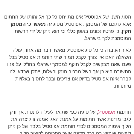
סוג שני – אפוסטיל על גבי מסמך
הסוג השני של אפוסטיל אינו מתייחס כל כך אל זהותו של החתום
אלא לתוכנו של המסמך. אפוסטיל מסוג זה
מאשר כי המסמך
תקין
, כי פרטיו נכונים באופן כללי וכי הוא ניתן על ידי הרשות
המוסמכת לכך בישראל.
לאור העובדה כי כל סוג אפוסטיל מאשר דבר מה אחר, עולה
השאלה האם אין צורך לקבל תמיד שתי חותמות אפוסטיל בכל
פעם שאנו מבקשים לקבל תוקף למסמך ישראלי בחו"ל. על פניו
התשובה היא כן אך בשל מרכיב הזמן והעלות, ייתכן שכדאי לנו
לברר איזה אפוסטיל בדיוק אנו צריכים ובכך לחסוך בעלויות
מיותרות.
אמנת האג
חותמת
אפוסטיל
, על סוגיה כפי שתואר לעיל, רלוונטית אך ורק
לגבי מדינות אשר חתומות על אמנת האג. אמנה זו קיצרה את
הליך אימות המסמכים לכדי חותמת אפוסטיל בלבד ועל כן ניתן
לעשות שימוש בה בכל מדינה אשר הסכימה לקיצור הליך