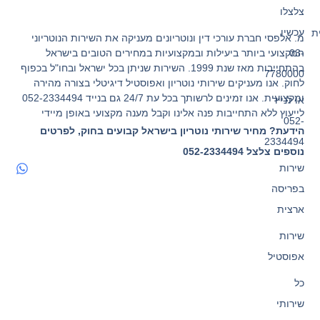
צלצלו
עכשיו
ת
מ. אלפסי חברת עורכי דין ונוטריונים מעניקה את השירות הנוטריוני
המקצועי ביותר ביעילות ובמקצועיות במחירים הטובים בישראל
03-
בהתחייבות מאז שנת 1999. השירות שניתן בכל ישראל ובחו"ל בכפוף
7780000
לחוק. אנו מעניקים שירותי נוטריון ואפוסטיל דיגיטלי בצורה מהירה
ומקצועית. אנו זמינים לרשותך בכל עת 24/7 גם בנייד 052-2334494
או לנייד
לייעוץ ללא התחייבות פנה אלינו וקבל מענה מקצועי באופן מיידי
052-
הידעת? מחיר שירותי נוטריון בישראל קבועים בחוק, לפרטים
2334494
נוספים צלצל 052-2334494
שירות
בפריסה
ארצית
שירות
אפוסטיל
כל
שירותי