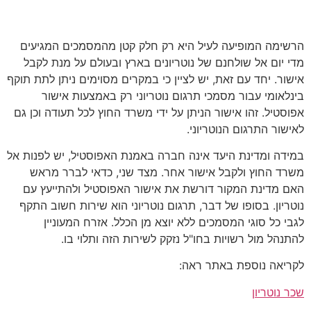
מתן תוקף לתרגום
הרשימה המופיעה לעיל היא רק חלק קטן מהמסמכים המגיעים
מדי יום אל שולחנם של נוטריונים בארץ ובעולם על מנת לקבל
אישור. יחד עם זאת, יש לציין כי במקרים מסוימים ניתן לתת תוקף
בינלאומי עבור מסמכי תרגום נוטריוני רק באמצעות אישור
אפוסטיל. זהו אישור הניתן על ידי משרד החוץ לכל תעודה וכן גם
לאישור התרגום הנוטריוני.
במידה ומדינת היעד אינה חברה באמנת האפוסטיל, יש לפנות אל
משרד החוץ ולקבל אישור אחר. מצד שני, כדאי לברר מראש
האם מדינת המקור דורשת את אישור האפוסטיל ולהתייעץ עם
נוטריון. בסופו של דבר, תרגום נוטריוני הוא שירות חשוב התקף
לגבי כל סוגי המסמכים ללא יוצא מן הכלל. אזרח המעוניין
להתנהל מול רשויות בחו"ל נזקק לשירות הזה ותלוי בו.
לקריאה נוספת באתר ראה:
שכר נוטריון