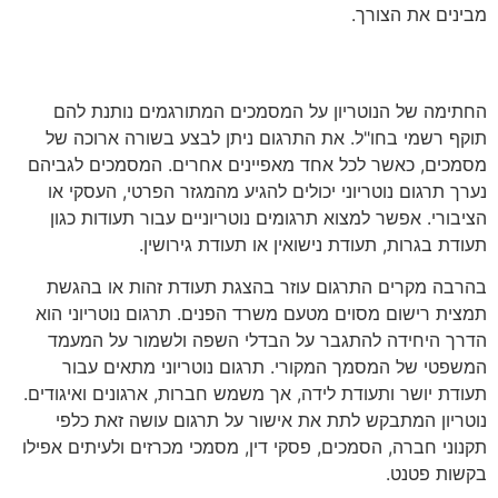
מבינים את הצורך.
סוגי מסמכים
החתימה של הנוטריון על המסמכים המתורגמים נותנת להם
תוקף רשמי בחו"ל. את התרגום ניתן לבצע בשורה ארוכה של
מסמכים, כאשר לכל אחד מאפיינים אחרים. המסמכים לגביהם
נערך תרגום נוטריוני יכולים להגיע מהמגזר הפרטי, העסקי או
הציבורי. אפשר למצוא תרגומים נוטריוניים עבור תעודות כגון
תעודת בגרות, תעודת נישואין או תעודת גירושין.
בהרבה מקרים התרגום עוזר בהצגת תעודת זהות או בהגשת
תמצית רישום מסוים מטעם משרד הפנים. תרגום נוטריוני הוא
הדרך היחידה להתגבר על הבדלי השפה ולשמור על המעמד
המשפטי של המסמך המקורי. תרגום נוטריוני מתאים עבור
תעודת יושר ותעודת לידה, אך משמש חברות, ארגונים ואיגודים.
נוטריון המתבקש לתת את אישור על תרגום עושה זאת כלפי
תקנוני חברה, הסמכים, פסקי דין, מסמכי מכרזים ולעיתים אפילו
בקשות פטנט.