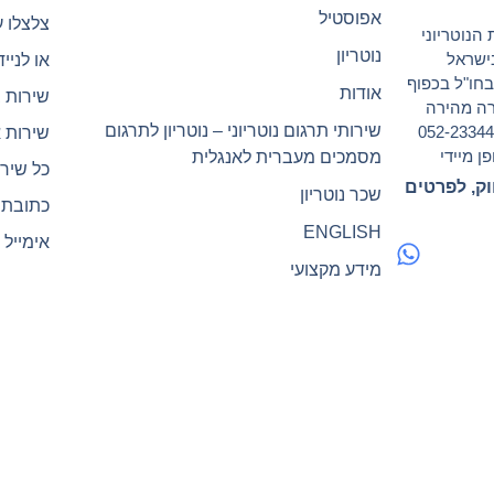
אפוסטיל
צלצלו עכשיו 
הנוטריוני
נוטריון
ישראל
או לנייד 2-2334494
ישראל ובחו"ל בכפוף
אודות
שירות 
ורה מהירה
שירותי תרגום נוטריוני – נוטריון לתרגום
ו זמינים לרשותך בכל עת 24/7 גם בנייד 052-2334494
שירות 
ן מיידי
מסמכים מעברית לאנגלית
כל שירו
וק, לפרטים
שכר נוטריון
כתובת המש
ENGLISH
אימייל : elnotary@gmail.com
מידע מקצועי