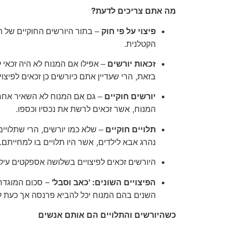
?
מה
אתם
צריכים
לדעת
פיצוי
על
פי
חוק
– בתור היורשים החוקיים של ה
.
הקטלנית
זכאות
יורשים
– אפילו אם המנוח לא היה זכאי ל
,
בזאת
הרי שעדיין אתם כיורשים כן זכאים לפיצוי
יורשים
חוקיים
– גם אם המנוח לא השאיר אחרי
.
,
המנוח
אשר זכאים לרשת את נכסיו וכספו
,
תלויים
חוקיים
– שלא כמו יורשים
הרי שתלויים
.
,
נהרג אבא לילדים
אשר היו תלויים בו למחייתם
היורשים זכאים לפיצויים בשלושה אספקטים עיק
–
'
: '
הפיצויים
השונים
כאב
וסבל
סכום המוגדר 
השנים בהם המנוח יכל להביא פרנסה אך כעת לא
כשהיורשים והתלויים הם אותם אנשים