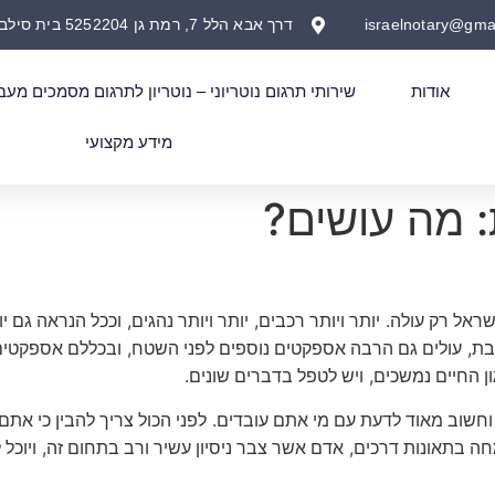
israelnotary@gma
דרך אבא הלל 7, רמת גן 5252204 בית סילבר
אודות
שירותי תרגום נוטריוני – נוטריון לתרגום מסמכים מעב
מידע מקצועי
 מה עושים?
,
,
.
שראל רק עולה
יותר ויותר רכבים
יותר ויותר נהגים
וככל הנראה גם יו
,
,
בת
עולים גם הרבה אספקטים נוספים לפני השטח
ובכללם אספקטים 
.
,
ון החיים נמשכים
ויש לטפל בדברים שונים
.
וחשוב מאוד לדעת עם מי אתם עובדים
לפני הכול צריך להבין כי אתם 
,
,
חה בתאונות דרכים
אדם אשר צבר ניסיון עשיר ורב בתחום זה
ויוכל