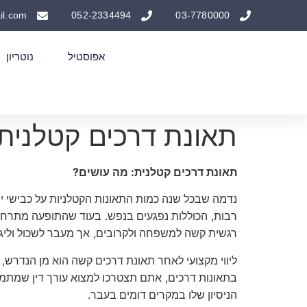
il.com
052-2334494
03-7780000
אפוסטיל
נוטריון
תאונת דרכים קטלנית:
?
:
תאונת
דרכים
קטלנית
מה
עושים
נדמה שבכל שנה כמות התאונות הקטלניות על כבישי י
.
,
רבות
הכוללות נפגעים בנפש
בעוד שהתופעה מתרח
,
רגשית קשה למשפחה ולקרובים
אך מעבר לשכול וליג
,
ליווי מקצועי לאחר תאונת דרכים קשה הוא מן הנדרש
,
בתאונות דרכים
אתם תצטרכו למצוא עורך דין שמתמ
.
הניסיון שלו במקרים דומים בעבר