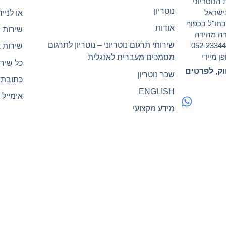
הנוטריוני
נוטריון
ישראל
או לנייד 2-2334494
ישראל ובחו"ל בכפוף
אודות
שירות 
ורה מהירה
שירותי תרגום נוטריוני – נוטריון לתרגום
ו זמינים לרשותך בכל עת 24/7 גם בנייד 052-2334494
שירות 
ן מיידי
מסמכים מעברית לאנגלית
כל שירו
וק, לפרטים
שכר נוטריון
כתובת המש
ENGLISH
אימייל : elnotary@gmail.com
מידע מקצועי