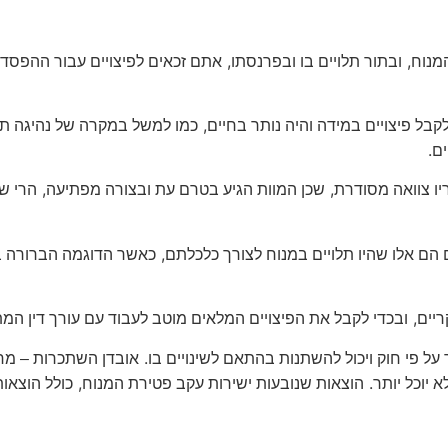
,
,
מנוח
ובתור תלויים בו ובפרנסתו
אתם זכאים לפיצויים עבור ההפסדי
,
קבל פיצויים במידה והיה נותר בחיים
כמו למשל במקרה של נהיגה ת
.
ים
,
,
ו צוואה מסודרת
שכן המוות הגיע בטרם עת ובצורה מפתיעה
הרי שה
,
 הם אלו שהיו תלויים במנוח לצורך כלכלתם
כאשר הדוגמה הברורה ב
,
ריים
ובכדי לקבל את הפיצויים המלאים מוטב לעבוד עם עורך דין ה
.
על פי חוק ויכול להשתנות בהתאם לשינויים בו
אובדן השתכרות – מחו
,
.
 יוכל יותר
הוצאות שנובעות ישירות עקב פטירת המנוח
כולל הוצאות