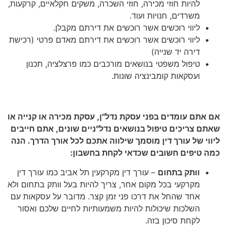
להיות חוזי מכירה, חוזי השכרה, משקים חקלאיים, קרקעות,
משרדים, חנויות ועוד.
ליווי רוכשים אשר רוכשים את דירתם מקבלן.
ליווי רוכשים אשר רוכשים את דירתם מאדם פרטי (רכישת
דירה יד שנייה)
טיפול משפטי בנושאים מורכבים כמו פרצלציה, תכנון
ועסקאות קומבינציה שונות.
טיפים לבחירת עורך דין מקרקעין
אם אתם עומדים בפני עסקת נדל"ן, עסקת מכירה או קנייה או
שאתם צריכים טיפול בנושאים נדל"ניים שונים, אתם חייבים
ליווי של עורך דין מוסמך שילווה אתכם לכל אורך הדרך. הנה
כמה טיפים חשובים שכדאי לקחת בחשבון:
וותק בתחום
– עורך דין מקרקעין תל אביב כמו עורך דין
מקרקעי בכל מקום אחר, צריך להיות בעל וותק בתחום ולא
אחד שהחל את דרכו פני זמן קצר. מדובר על עסקאות עם
השלכות שיכולות להיות משמעותיות לחיים שלכם ואסור
לקחת סיכון בזה.