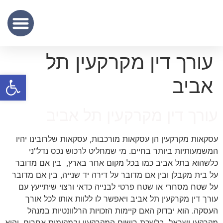
שכר נוטריון
מידע מקצועי
שירותי תרגום נוטריוני – נוטריון לתרגום מסמכים מעברית לאנגלית
עורך דין מקרקעין תל
פתח סרגל
אביב
עורך דין מקרקעין תל אביב
עסקאות מקרקעין הן עסקאות מורכבות, עסקאות שלרובינו יהיו
המשמעותיות ביותר בחיים. מי שמחליט לרכוש נכס נדל"ני
כלשהוא בתל אביב כמו בכל מקום אחר בארץ, בין אם מדובר
על בית מקבלן ובין אם מדובר על דירה יד שנייה, בין אם מדובר
על שטח מסחרי או שטח פרטי לבנייה כדאי ורצוי שיתייעץ עם
עורך דין מקרקעין תל אביב ויאפשר לו ללוות אותו לכל אורך
העסקה. הוא יבדוק האם קיימות הזכויות הרלוונטיות במנהל
מקרקעי ישראל, בלשכת רישום המקרקעין ובמקומות אחרים, והוא