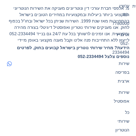
עכשיו
ת
מ. אלפסי חברת עורכי דין ונוטריונים מעניקה את השירות הנוטריוני
המקצועי ביותר ביעילות ובמקצועיות במחירים הטובים בישראל
03-
בהתחייבות מאז שנת 1999. השירות שניתן בכל ישראל ובחו"ל בכפוף
7780000
לחוק. אנו מעניקים שירותי נוטריון ואפוסטיל דיגיטלי בצורה מהירה
ומקצועית. אנו זמינים לרשותך בכל עת 24/7 גם בנייד 052-2334494
או לנייד
לייעוץ ללא התחייבות פנה אלינו וקבל מענה מקצועי באופן מיידי
052-
הידעת? מחיר שירותי נוטריון בישראל קבועים בחוק, לפרטים
2334494
נוספים צלצל 052-2334494
שירות
בפריסה
ארצית
שירות
אפוסטיל
כל
שירותי
הנוטריון