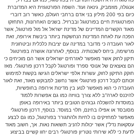
אנגולה, מוזמביק, גינאה ועוד. השפה הפורטוגזית היא המדוברת
כיום בפי 200 מיליון בני אדם ברחבי העולם, כאשר רוב דוברי
הפורטוגזית חיים בפורטוגל ובברזיל. בשנים האחרונות, התחזקו
מאוד הקשרים המדיינים של מדינת ישראל אל מול פורטוגל, אשר
הפכה עת לאחת המדינות הנחשקות ביותר ביבשת אירופה, זאת
לאור העובדה כי מדובר במדינה עם יציבות כלכלית וביטחונית
מרשימה, ביחס לשכנותיה. בנוסף, לאחרונה אושרה בפורטוגל
תיקון לחוק אשר מאפשר לאזרחים ישראלים אשר הם מוכיחים כי
הם צאצאים של אנוסי ספרד ופורטוגל לקבל דרכון פורטוגלי. מאז
חוקק התיקון לחוק, עשרות אלפי ישראלים הגישו בקשות למימוש
זכותם לקבל דרכון פורטוגלי אשר נחשב למבוקש מאוד, זאת לאור
העובדה כי הוא מאפשר לנוע בין מדינות אירופה בחופשיות,
להיכנס לארה"ב ללא צורך בוויזה כמו גם אפשרות ללמוד
במוסדות להשכלה גבוהים הטובים ביותר באירופה באופן
מסובסד או אפילו בחינם, תלוי במוסד. בנוסף, דרכון פורטוגלי
מאפשר למחזיקים בו לחיות ולהתגורר בפורטוגל, כמו גם לבצע
עסקאות נדל"ן אשר יכולות להניב תשואות נאות. אך, חשוב מאוד
לדעת כי ללא שירותי נוטריון פורטוגלי רבים יחוו קשיים בביצוע