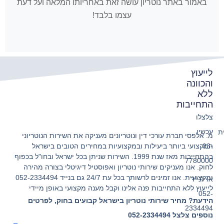
באמור באתר נוטריון עושה זאת באחריותו המלאה ועל דעת
עצמו בלבד!
לייעוץ
והכוונה
ללא
התחייבות
צלצלו
עכשיו
ת
מ. אלפסי חברת עורכי דין ונוטריונים מעניקה את השירות הנוטריוני
המקצועי ביותר ביעילות ובמקצועיות במחירים הטובים בישראל
03-
בהתחייבות מאז שנת 1999. השירות שניתן בכל ישראל ובחו"ל בכפוף
7780000
לחוק. אנו מעניקים שירותי נוטריון ואפוסטיל דיגיטלי בצורה מהירה
ומקצועית. אנו זמינים לרשותך בכל עת 24/7 גם בנייד 052-2334494
או לנייד
לייעוץ ללא התחייבות פנה אלינו וקבל מענה מקצועי באופן מיידי
052-
הידעת? מחיר שירותי נוטריון בישראל קבועים בחוק, לפרטים
2334494
נוספים צלצל 052-2334494