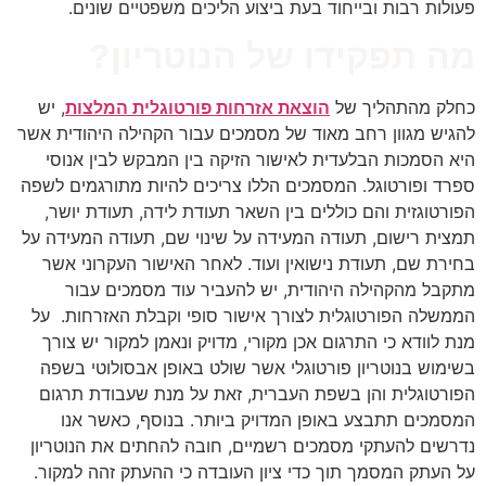
פעולות רבות ובייחוד בעת ביצוע הליכים משפטיים שונים.
מה תפקידו של הנוטריון?
כחלק מהתהליך של
הוצאת אזרחות פורטוגלית המלצות
, יש
להגיש מגוון רחב מאוד של מסמכים עבור הקהילה היהודית אשר
היא הסמכות הבלעדית לאישור הזיקה בין המבקש לבין אנוסי
ספרד ופורטוגל. המסמכים הללו צריכים להיות מתורגמים לשפה
הפורטוגזית והם כוללים בין השאר תעודת לידה, תעודת יושר,
תמצית רישום, תעודה המעידה על שינוי שם, תעודה המעידה על
בחירת שם, תעודת נישואין ועוד. לאחר האישור העקרוני אשר
מתקבל מהקהילה היהודית, יש להעביר עוד מסמכים עבור
הממשלה הפורטוגלית לצורך אישור סופי וקבלת האזרחות. על
מנת לוודא כי התרגום אכן מקורי, מדויק ונאמן למקור יש צורך
בשימוש בנוטריון פורטוגלי אשר שולט באופן אבסולוטי בשפה
הפורטוגלית והן בשפת העברית, זאת על מנת שעבודת תרגום
המסמכים תתבצע באופן המדויק ביותר. בנוסף, כאשר אנו
נדרשים להעתקי מסמכים רשמיים, חובה להחתים את הנוטריון
על העתק המסמך תוך כדי ציון העובדה כי ההעתק זהה למקור.