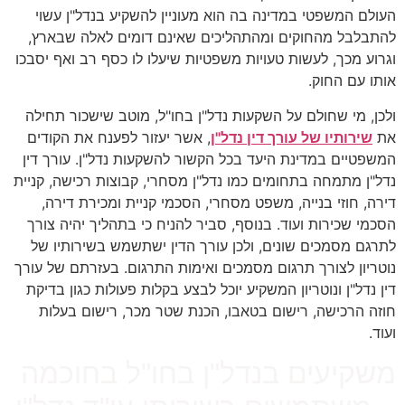
העולם המשפטי במדינה בה הוא מעוניין להשקיע בנדל"ן עשוי
להתבלבל מהחוקים ומהתהליכים שאינם דומים לאלה שבארץ,
וגרוע מכך, לעשות טעויות משפטיות שיעלו לו כסף רב ואף יסבכו
אותו עם החוק.
ולכן, מי שחולם על השקעות נדל"ן בחו"ל, מוטב שישכור תחילה
את
שירותיו של עורך דין נדל"ן
, אשר יעזור לפענח את הקודים
המשפטיים במדינת היעד בכל הקשור להשקעות נדל"ן. עורך דין
נדל"ן מתמחה בתחומים כמו נדל"ן מסחרי, קבוצות רכישה, קניית
דירה, חוזי בנייה, משפט מסחרי, הסכמי קניית ומכירת דירה,
הסכמי שכירות ועוד. בנוסף, סביר להניח כי בתהליך יהיה צורך
לתרגם מסמכים שונים, ולכן עורך הדין ישתשמש בשירותיו של
נוטריון לצורך תרגום מסמכים ואימות התרגום. בעזרתם של עורך
דין נדל"ן ונוטריון המשקיע יוכל לבצע בקלות פעולות כגון בדיקת
חוזה הרכישה, רישום בטאבו, הכנת שטר מכר, רישום בעלות
ועוד.
משקיעים בנדל"ן בחו"ל בחוכמה