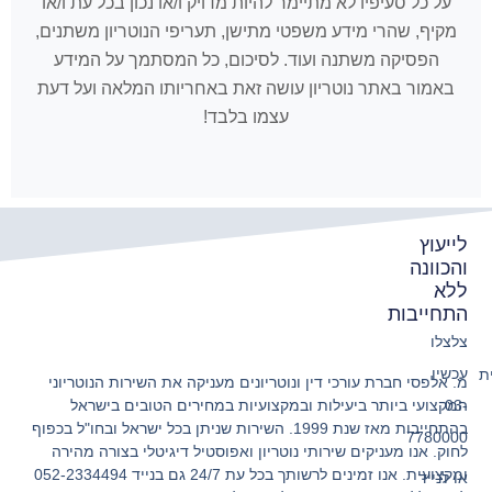
על כל סעיפיו לא מתיימר להיות מדויק ו/או נכון בכל עת ו/או
מקיף, שהרי מידע משפטי מתישן, תעריפי הנוטריון משתנים,
הפסיקה משתנה ועוד. לסיכום, כל המסתמך על המידע
באמור באתר נוטריון עושה זאת באחריותו המלאה ועל דעת
עצמו בלבד!
לייעוץ
והכוונה
ללא
התחייבות
צלצלו
עכשיו
ת
מ. אלפסי חברת עורכי דין ונוטריונים מעניקה את השירות הנוטריוני
המקצועי ביותר ביעילות ובמקצועיות במחירים הטובים בישראל
03-
בהתחייבות מאז שנת 1999. השירות שניתן בכל ישראל ובחו"ל בכפוף
7780000
לחוק. אנו מעניקים שירותי נוטריון ואפוסטיל דיגיטלי בצורה מהירה
ומקצועית. אנו זמינים לרשותך בכל עת 24/7 גם בנייד 052-2334494
או לנייד