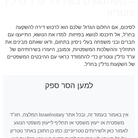
– משתמשים בשירותי עו"ד נדל"ן
ונוטריון
לסיכום, אם החלום הגדול שלכם הוא לרכוש דירה להשקעה
בחו"ל, אל תיכנסו לנושא בפזיזות. למדו את הנושא, התייעצו עם
חברים ובני משפחה בעלי ניסיון בתחום, ודאו שאתם מבינים את
התהליך וההשלכות המשפטיות, וכמובן, היעזרו בשירותיהם של
עו"ד נדל"ן ונוטריון כדי להתמודד כראוי עם ההיבטים המשפטיים
של השקעות נדל"ן בחו"ל.
למען הסר ספק
אין באמור בעמוד זה, ובכל אתר Israelnotary המלצה, חוו"ד
משפטית או ייעוץ משפטי או תחליף לייעוץ משפטי הנוגע
לאמור כאן ולשירותים נוטריוניים; כמו כן התוכן באתר נוטריון