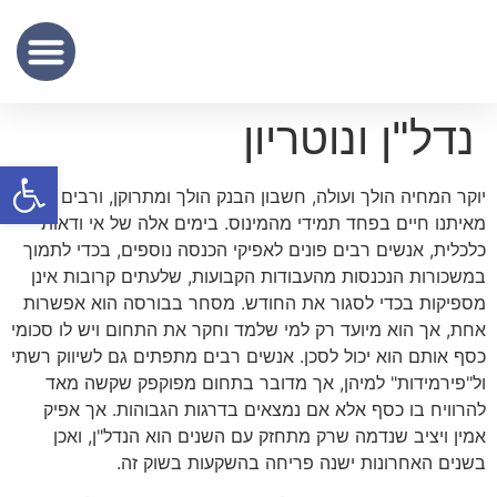
שכר נוטריון
מידע מקצועי
שירותי תרגום נוטריוני – נוטריון לתרגום מסמכים מעברית לאנגלית
נדל"ן ונוטריון
פתח סרגל
יוקר המחיה הולך ועולה, חשבון הבנק הולך ומתרוקן, ורבים
מאיתנו חיים בפחד תמידי מהמינוס. בימים אלה של אי ודאות
כלכלית, אנשים רבים פונים לאפיקי הכנסה נוספים, בכדי לתמוך
במשכורות הנכנסות מהעבודות הקבועות, שלעתים קרובות אינן
מספיקות בכדי לסגור את החודש. מסחר בבורסה הוא אפשרות
אחת, אך הוא מיועד רק למי שלמד וחקר את התחום ויש לו סכומי
כסף אותם הוא יכול לסכן. אנשים רבים מתפתים גם לשיווק רשתי
ול"פירמידות" למיהן, אך מדובר בתחום מפוקפק שקשה מאד
להרוויח בו כסף אלא אם נמצאים בדרגות הגבוהות. אך אפיק
אמין ויציב שנדמה שרק מתחזק עם השנים הוא הנדל"ן, ואכן
בשנים האחרונות ישנה פריחה בהשקעות בשוק זה.