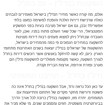
השקעות בנדל"ן – גם בחו"ל
אולם, מה קורה כאשר מחירי הנדל"ן בישראל מאמירים לגבהים
כאלה שרכישת דירות הולכת והופכת למשימה כמעט בלתי
אפשרית? ובכן, גם אם ישראל מציבה בעיות בפני המשקיע
הפוטנציאלי, הרי שכל שאר העולם פתוח בפניו. ואכן, לאור
העובדה שבחו"ל ניתן למצוא פעמים רבות דירות מצוינות
להשקעה במחירים הנמוכים פי כמה מהמחירים בישראל,
ההשקעות של ישראלים בנדל"ן יוצאות בשנים האחרונות מתחומי
הארץ. כיום, לא קשה להיתקל באנשים אשר רוכשים דירות בחו"ל
לצורך השקעה, כאשר מקומות פופולריים להשקעות נדל"ן הם
מערב ומזרח אירופה, ארצות הברית וקנדה.
נדל"ן בחו"ל – ההיבט המשפטי
עד כאן הכל נראה ורוד, אבל השקעה בנדל"ן בחו"ל אינה כה
פשוטה ודורשת מחקר מקדים של התחום והתייעצות עם
המומחים. יתרה מזו, השקעה בנדל"ן כרוכה לכל אורך הדרך
בביורוקרטיה משפטית, חוזים ומסמכים שונים. מי שלא מכיר את