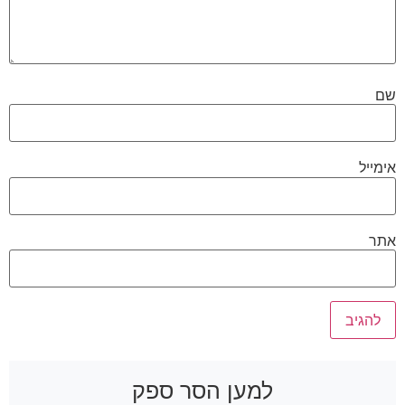
ם
ימייל
תר
למען הסר ספק