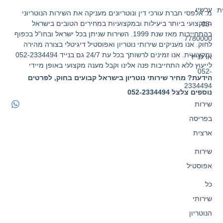
עכשיו
ת
מ. אלפסי חברת עורכי דין ונוטריונים מעניקה את השירות הנוטריוני
המקצועי ביותר ביעילות ובמקצועיות במחירים הטובים בישראל
03-
בהתחייבות מאז שנת 1999. השירות שניתן בכל ישראל ובחו"ל בכפוף
7780000
לחוק. אנו מעניקים שירותי נוטריון ואפוסטיל דיגיטלי בצורה מהירה
ומקצועית. אנו זמינים לרשותך בכל עת 24/7 גם בנייד 052-2334494
או לנייד
לייעוץ ללא התחייבות פנה אלינו וקבל מענה מקצועי באופן מיידי
052-
הידעת? מחיר שירותי נוטריון בישראל קבועים בחוק, לפרטים
2334494
נוספים צלצל 052-2334494
שירות
בפריסה
ארצית
שירות
אפוסטיל
כל
שירותי
הנוטריון