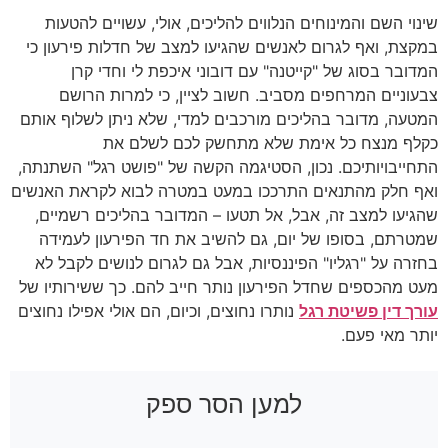
שינוי השם והמינוחים הנלווים להליכים, אולי, עשויים להטעות
במקצת, ואף לגרום לאנשים שהגיעו למצב של חדלות פירעון כי
המדובר בסוג של "קייטנה" עם דובוני איכפת לי וחדי קרן
צבעוניים המרחפים מסביב. חשוב לציין, כי למרות הרושם
המטעה, מדובר בהליכים מורכבים למדי, שלא ניתן לשלוף אותם
כקלף מנצח כל אימת שלא מתחשק לכם לשלם את
התחייבויותיכם. נכון, הסטיגמה הקשה של "פושט רגל" השתנתה,
ואף חלק מהתנאים התרככו במעט במטרה לבוא לקראת האנשים
שהגיעו למצב זה, אבל, אל תטעו – המדובר בהליכים רשמיים,
שמטרתם, בסופו של יום, גם להשיב את חד הפירעון לעמידה
בחזרה על "רגליו" הפיננסיות, אבל גם לגרום לנושים לקבל לא
מעט מהכספים שחדל הפירעון נותר חייב להם. כך ששירותיו של
עורך דין פשיטת רגל
נותרו נחוצים, וכיום, הם אולי אפילו נחוצים
יותר מאי פעם.
למען הסר ספק