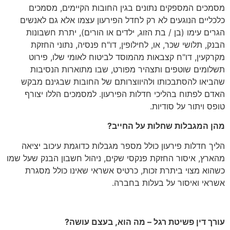
מסמכים המספקים נתונים בגין החובות הקיימים, מסמכים
כלכליים הנוגעים לא רק לחדל הפירעון עצמו אלא גם לאנשים
הגרים עימו (בן / בת הזוג, ילדים או הורים), יתרת חשבונות
הבנק, תלושי שכר, או, לחילופין, דו"ח פנסיה, נתוני החזקת
מקרקעין, דו"ח קצבאות מהמוסד לביטוח לאומי שלו, פירוט
תשלומים שוטפים ותצהיר מפורט, שבו מתוארות הנסיבות
שהביאו להסתבכותו ולהיווצרותם של החובות שבגינם מבקש
האדם לפתוח בהליכי חדלות הפירעון. למסמכים הללו יצורף
טופס ויתור על סודיות.
מהן המגבלות שחלות על החייב?
הליך חדלות פירעון כולל מספר מגבלות כדוגמת עיכוב יציאה
מהארץ, איסור החזקת פנקסי שקים, ניהול חשבון הבנק שעל שמו
כשהוא מצוי ביתרת זכות, כרטיס אשראי שאינו כולל מסגרת
אשראי ואיסור על בעלות בחברה.
עורך דין פשיטת רגל – מה הוא, בעצם עושה?