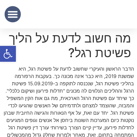
שכר נוטריון
מידע מקצועי
שירותי תרגום נוטריוני – נוטריון לתרגום מסמכים מעברית לאנגלית
מה חשוב לדעת על הליך
פתח סרגל
פשיטת רגל?
הדבר הראשון והעיקרי שחשוב לדעת על פשיטת רגל, היא
שמשנת 2019, היא כבר אינה מכונה כך. בעקבות הרפורמה
בהליכי פשיטת רגל, שנכנסה לתוקפה ב-15.09.2019 פשיטת
הרגל וההליכים הנלווים לה מכונים "חדלות פירעון ושיקום כלכלי".
כך שיחד עם פשיטת הרגל הארכאית, מת גם אות הקין המשפיל
והמבזה, שהוצמד למצחם ולתדמיתם של האנשים שהגיעו לכדי
פשיטת רגל. יחד עם זאת, על אף הנאורות והגישה החיובית שבהן
נוקטות כיום המערכות השונות ביחסן אל אנשים וגופים המגיעים
לחדלות פירעון, עדיין קיים הצורך בשירותי עורך דין פשיטת רגל
המתמחה בתחום. זאת, מאחר ולמרות שחלק גדול מהמכשולים