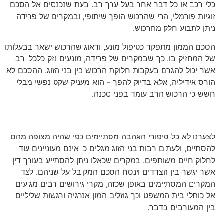
כלי רכב או כל דבר אחר בעל ערך רב. בעת שנכנסים אל הסכם
זוגיות פורמלי, הרי שהרכוש הופך שיתופי, ובמקרים של פרידה
ניתן לתבוע חלק מהרכוש.
הסכם הממון מתפקד כטיפול מונע, ודאוג שהרכוש ישאר בבעלותו
של המחזיק בו. כך שבמקרים של פרידה, מונעים נזק כלכלי רב
אשר יכול להגרם בעקבות חלוקת הרכוש בין בני הזוג. ההסכם לא
הורס אידיליה, אלא בדיוק להפך – הוא מעניק שקט נפשי מבלי
חשש כי הרכוש הרב עומד בפני סכנה.
גישור – נפרדים לשלום בדרך נעימה
לצערנו לא כל סיפורי האהבה מסתיימים כפי שהיה מצופה מהם
להסתיים, ולעתים רבות בני הזוג מגלים כי אינם מעוניינים עוד
לחלוק חיים משותפים. במקרים שכאלו ניתן להסתייע בעורך דין
אשר יגשר בין הצדדים וינסח הסכם המקובל על שניהם. לצד
המקרים המסתיימים באופן שכזה, מקרי גירושים רבים מגיעים
אל כותלי בית המשפט וכך גוזלים המון אנרגיה ורגשות שליליים
בין המעורבים בדבר.