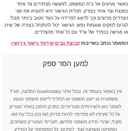
כאשר מגיעים אל בית המשפט, למעשה מכתירים צד אחד
כמנצח וצד אחר כצודק. תכלית הגישור היא להוציא את שני
הצדדים מרוצים וכך לדאוג לפרידה על הצד הטוב ביותר מבלי
לגרום לנזקים ועוגמות נפש. הגישור יכול להתנהל בצורה של שיח,
או פגישה בנפרד של עו"ד עם כל אחד מהצדדים.
המאמר נכתב באדיבות
קבוצת גבים שירותי גישור גירושין
למען הסר ספק
אין באמור בעמוד זה, ובכל אתר Israelnotary המלצה, חוו"ד
משפטית או ייעוץ משפטי או תחליף לייעוץ משפטי הנוגע
לאמור כאן ולשירותים נוטריוניים; כמו כן התוכן באתר נוטריון
על כל סעיפיו לא מתיימר להיות מדויק ו/או נכון בכל עת ו/או
מקיף, שהרי מידע משפטי מתישן, תעריפי הנוטריון משתנים,
הפסיקה משתנה ועוד. לסיכום, כל המסתמך על המידע