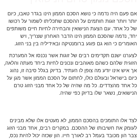
אם פעם היה נדמה כי נושא הסכם הממון הינו בגדר טאבו, כיום
יותר ויותר זוגות חותמים על ההסכם שתכליתו לשמור על רכושו
של כל אחד. עם הצעת הנישואין והבחירה לחיות חיים משותפים
יחד, נדמה שהסכם הממון הינו הדבר האחרון שצריך, ויש
האומרים כי הוא גם פוגע ברומנטיקה ובאידיליה בין בני הזוג.
לצערנו ישנם תקדימים רבים של זוגות אשר נכנסו אל המערכת
הזוגית שלהם כשהם מאוהבים ונכונים לחיות ביחד מעתה והלאה,
אך איש אינו יודע מה צופן לו העתיד. בדיוק בגלל סיבה זו, נהוג
כיום בישראל ובעולם כולו, לחתום על הסכם הממון אשר מגן על
כל אחד מהצדדים. כל מה שהיה של כל אחד מבני הזוג טרם
הנישואים, נשאר שלו בדיוק כפי שהיה.
טיפול מונע לנזק כלכלי רב
לצד אלו התומכים בהסכם הממון, לא מעטים אלו שלא מבינים
לעומק את חשיבותו של ההסכם. במקרים רבים, אחד מבני הזוג
צבר הון מכובד בעמל רב לאורך חייו. הון שכזה יכול להיות נכס,