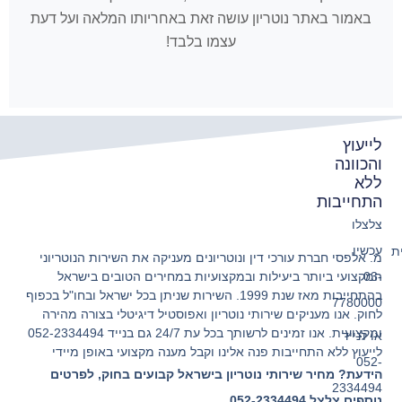
באמור באתר נוטריון עושה זאת באחריותו המלאה ועל דעת
עצמו בלבד!
לייעוץ
והכוונה
ללא
התחייבות
צלצלו
עכשיו
ת
מ. אלפסי חברת עורכי דין ונוטריונים מעניקה את השירות הנוטריוני
המקצועי ביותר ביעילות ובמקצועיות במחירים הטובים בישראל
03-
בהתחייבות מאז שנת 1999. השירות שניתן בכל ישראל ובחו"ל בכפוף
7780000
לחוק. אנו מעניקים שירותי נוטריון ואפוסטיל דיגיטלי בצורה מהירה
ומקצועית. אנו זמינים לרשותך בכל עת 24/7 גם בנייד 052-2334494
או לנייד
לייעוץ ללא התחייבות פנה אלינו וקבל מענה מקצועי באופן מיידי
052-
הידעת? מחיר שירותי נוטריון בישראל קבועים בחוק, לפרטים
2334494
נוספים צלצל 052-2334494