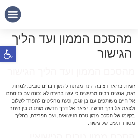
שכר נוטריון
מידע מקצועי
שירותי תרגום נוטריוני – נוטריון לתרגום מסמכים מעברית לאנגלית
מהסכם הממון ועד הליך
פתח סרגל
הגישור
מהסכם הממון ועד הליך הגישור
זוגיות בריאה ויציבה הינה מפתח להמון דברים טובים. למרות
זאת, אנשים רבים מרגישים כי עשו בחירה לא נכונה עם כניסתם
אל חיים משותפים עם בן זוגם, וכעת מחליטים להפרד לשלום
ולצאת אל דרך חדשה. יציאה אל דרך חדשה מותנית בין היתר
בקיומו של הסכם ממון טרם הנישואים, ועם הפרידה, בהליך
מסודר ונעים של גישור.
הסכם ממון טרום הנישואין