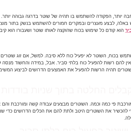
תו של השוטר:
בה יותר, הפקודה להשתמש בו תהיה של שוטר בדרגה גבוהה יותר. 
באלה, לבצע מעצרים ובמקרים חמורים להשתמש בנשק בתור מוצא 
יר
הוא קודם כל שימוש בכוח שהוקצה לאותו שוטר ושעבורו הוא ק
ון ועל השוטר להסביר בדיעבד מדוע הו
תמש בכוח, השוטר לא יפעיל כוח ללא סיבה. למשל, אם זוג שוטרים 
ין להם רשות להפעיל כוח בלתי סביר. אבל, במידה והחשוד מנסה ל
ולשוטרים תהיה הרשות להפעיל את האמצעים הדרושים לביצוע המשי
קבלים החלטה בתוך שניות בודדות
 מורכבת פי כמה וכמה. השוטרים מבצעים עבודה קשה ומורכבת והם 
הכשיר את השוטרים היטב ולתת להם את הכלים הדרושים כדי שאלו 
לה.
שוטר הפעיל כוח בלתי סביר