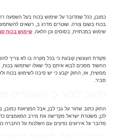
שימוש בכוח ייעשה מתוקף דרג
כמובן, ככל שמדובר על שימוש בכוח בעל השפעה רח
בכוח בשום צורה. שוטרים מדרג ב, רשאים להשתמש 
שימוש במכתזית, בסוסים וכן הלאה.
שימוש בכוח סב
השימוש בכוח יהיה המוצא האחר
פקודת העונשין קובעת כי בכל מקרה בו לא צריך להש
החשוד מסכים לבוא איתם בלי שאלו ישתמשו בכוח, א
ממשית, אז, החוק יקבע כי יש סיבה לשימוש בכוח 
סביר.
חשוב לזכור כי השוטרים מ
החוק כתוב שחור על גבי לבן, אבל המציאות כמובן,
לכן, משטרת ישראל מקדישה את מירב המאמצים כדי ל
מדובר על אירועים נפיצים עם השלכות על החברה כו
האם יש מה לעשות במידה ו