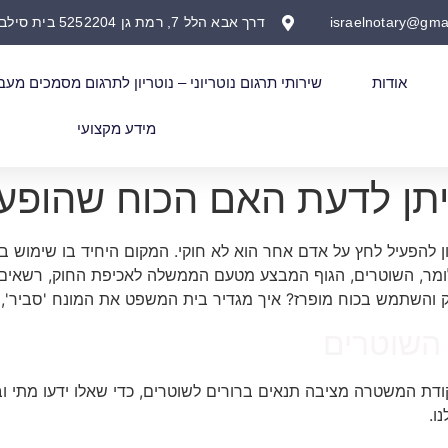
israelnotary@gma
דרך אבא הלל 7, רמת גן 5252204 בית סילבר
אודות
שירותי תרגום נוטריוני – נוטריון לתרגום מסמכים מעב
מידע מקצועי
ניתן לדעת האם הכוח שהופע
ן להפעיל לחץ על אדם אחר הוא לא חוקי. המקום היחיד בו שימוש 
ומר, השוטרים, הגוף המבצע מטעם הממשלה לאכיפת החוק, רשאים ל
וק והשתמש בכוח מופרז? איך מגדיר בית המשפט את המונח 'סביר'
 השוטרים
ודת המשטרה מציבה תנאים ברורים לשוטרים, כדי שאלו ידעו מתי וב
ו.