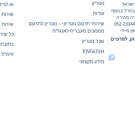
נוטריון
ישראל
או לנייד 2-2334494
ישראל ובחו"ל בכפוף
אודות
שירות 
ורה מהירה
שירותי תרגום נוטריוני – נוטריון לתרגום
ו זמינים לרשותך בכל עת 24/7 גם בנייד 052-2334494
שירות 
ן מיידי
מסמכים מעברית לאנגלית
כל שירו
וק, לפרטים
שכר נוטריון
כתובת המש
ENGLISH
אימייל : elnotary@gmail.com
מידע מקצועי