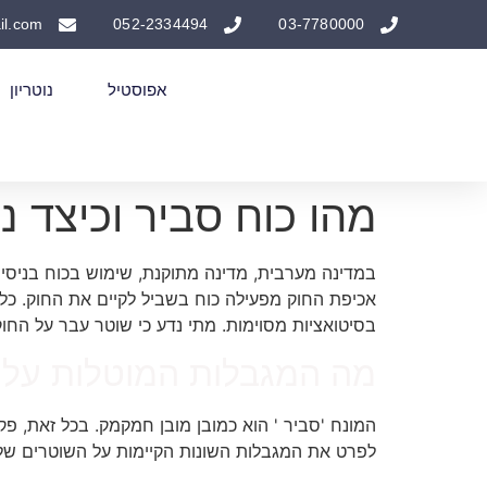
il.com
052-2334494
03-7780000
אפוסטיל
נוטריון
מהו כוח סביר וכיצד 
במדינה מערבית, מדינה מתוקנת, שימוש בכוח בניסיו
אכיפת החוק מפעילה כוח בשביל לקיים את החוק. כל
בסיטואציות מסוימות. מתי נדע כי שוטר עבר על הח
מה המגבלות המוטלות על
המונח 'סביר ' הוא כמובן מובן חמקמק. בכל זאת, פק
לפרט את המגבלות השונות הקיימות על השוטרים שלנ