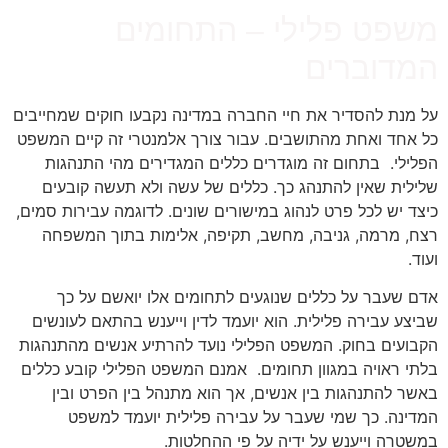
משפט פלילי – התחומים
המדוברים
על מנת להסדיר את חיי החברה במדינה נקבעו חוקים שמחייבים
כל אחד ואחת מהתושבים. עבור צורך אלמנטרי זה קיים המשפט
הפלילי. בתחום זה מוגדרים כללים המגדירים מהי התנהגות
שלילית שאין להתנהג כך. כללים של עשה ולא תעשה קובעים
כיצד יש לכל פרט לנהוג במישורים שונים. לדוגמה עבירות סמים,
רצח, מרמה, גניבה, מחשב, תקיפה, אלימות בתוך המשפחה
ועוד.
אדם שעבר על כללים שנוגעים לתחומים אלו יואשם על כך
שביצע עבירה פלילית. הוא יועמד לדין וייענש בהתאם לעונשים
הקבועים בחוק. המשפט הפלילי נועד להרתיע אנשים מהתנהגות
בלתי ראויה במגוון תחומים. אמנם המשפט הפלילי קובע כללים
באשר להתנהגות בין אנשים, אך הוא מתנהל בין הפרט ובין
המדינה. כך שמי שעבר על עבירה פלילית יועמד למשפט
במשטרה וייענש על ידיה על פי ההחלטות.