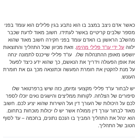
על חשיבות ליווי מקצועי
כאשר אדם ניצב במצב בו הוא נתבע בגין פלילים הוא עומד בפני
מספר שלבים קריטיים באשר לעתידו. חשוב מאוד לדעת שכבר
מהשלב הראשון בו האדם עומד בפני חקירה חשוב מאוד שהוא
ילווה
על ידי עו"ד פלילי מהימן
. וזאת מכיוון שכל התהליך והתוצאות
יושפעו מאופן ההתנהלות שלו. עו"ד פלילי שייכנס לתמונה ינחה
את אופן הפעולה וידריך את הנאשם, כך שהוא ידע כיצד לפעול
על מנת להקטין את חומרת המעשה וכתוצאה מכך גם את חומרת
העונש.
יש לבחור עו"ד פלילי מקצועי ומיומן, כזה שיש ברפרטואר שלו
סיפורים של הצלחה. לקוחות ממליצים והישגים נאים יוכלו לספר
לכם על היכולות של העורך דין ועל השירות שהוא יציע לכם. חשוב
מאוד לבחור עורך דין ממולח אשר יש לו יכולות מוכחות בתחום.
הוא ינהל את התהליך המביך בו הנכם נתונים, בחכמה – עד לסוף
הטוב של התהליך.