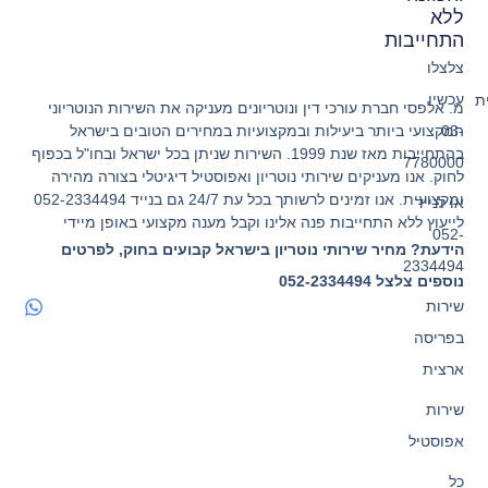
ללא
התחייבות
צלצלו
עכשיו
ת
מ. אלפסי חברת עורכי דין ונוטריונים מעניקה את השירות הנוטריוני
המקצועי ביותר ביעילות ובמקצועיות במחירים הטובים בישראל
03-
בהתחייבות מאז שנת 1999. השירות שניתן בכל ישראל ובחו"ל בכפוף
7780000
לחוק. אנו מעניקים שירותי נוטריון ואפוסטיל דיגיטלי בצורה מהירה
ומקצועית. אנו זמינים לרשותך בכל עת 24/7 גם בנייד 052-2334494
או לנייד
לייעוץ ללא התחייבות פנה אלינו וקבל מענה מקצועי באופן מיידי
052-
הידעת? מחיר שירותי נוטריון בישראל קבועים בחוק, לפרטים
2334494
נוספים צלצל 052-2334494
שירות
בפריסה
ארצית
שירות
אפוסטיל
כל