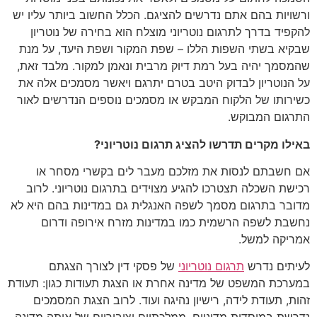
ורשויות בהם אתם נדרשים להציגם. הכלל החשוב ביותר עליו יש
להקפיד בדרך לתרגום נוטריוני מוצלח הוא בחירה של נוטריון
שבקיא בשתי השפות הללו – שפת המקור ושפת היעד, על מנת
שהמסמך יהיה בעל רמת דיוק מרבית ונאמן למקור. מלבד זאת,
על הנוטריון לבדוק היטב בטרם יתרגם ויאשר מסמכים אלה את
כשירותו של הלקוח המבקש או מסמכים נוספים הנדרשים לאור
התרגום המבוקש.
באילו מקרים תדרשו להציג תרגום נוטריוני
?
אם חשבתם לנסות את מזלכם מעבר לים בקשרי מסחר או
רכישת השכלה תצטרכו להגיע מצוידים בתרגום נוטריוני. לרוב
מדובר בתרגום מסמך לשפה האנגלית גם במדינות בהם היא לא
נחשבת לשפה הרשמית כמו במדינות מזרח אירופה ודרום
אמריקה למשל.
לעיתים נדרש
תרגום נוטריוני
של פסקי דין לצורך הצגתם
במערכת המשפט של מדינה אחרת או הצגת תעודות כגון: תעודת
זהות, תעודת לידה, רישיון נהיגה ועוד. לרוב הצגת המסמכים