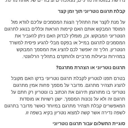
נדרשת במוסדות מדיניים, ממלכתיים וציבוריים של אותה מדינה.
קבלת תרגום נוטריוני תוך זמן קצר
על מנת לקצר את התהליך הצגת המסמכים עליכם לוודא מול
המוסד המבקש אותם האם קיימות הוראות וכללים בנוגע לתרגום
הנוטריוני המבוקש. וכן, מומלץ לבדוק האם ניתן להעביר את
המסמכים לתרגום במייל או בפקס מבלי להגיע פיסית למשרד
הנוטריון. הליך זה יאפשר לכם להציג את המסמך המבוקש
במהירות וביעילות מרביים ולהתקדם בתהליך הרלוונטי.
תרגום נוטריוני או הצהרת מתרגם
?
בטרם תפנו לנוטריון לקבלת תרגום נוטריוני בדקו האם מקובל
להציג תצהיר מתרגם. מדובר על מסמך פחות אמין מתרגום
נוטריוני בו מתורגמן תירגם את הכתוב בו ונוטריון רק חתם על
תרגום זה ולא על נכונות המסמך. ישנן רשויות או מוסדות
המאפשרים קבלת תצהיר מתרגם במיוחד כאשר מדובר בתרגום
לשפה נדירה אשר קשה למצוא נוטריון בקיא בשפה זו.
סוגיית התשלום עבור תרגום נוטריוני