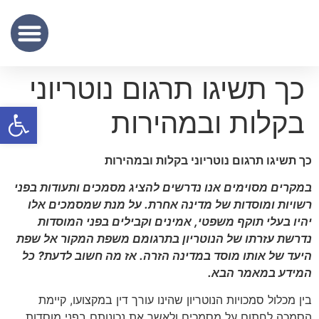
שכר נוטריון
מידע מקצועי
שירותי תרגום נוטריוני – נוטריון לתרגום מסמכים מעברית לאנגלית
כך תשיגו תרגום נוטריוני
פתח סרגל
בקלות ובמהירות
כך תשיגו תרגום נוטריוני בקלות ובמהירות
במקרים מסוימים אנו נדרשים להציג מסמכים ותעודות בפני
רשויות ומוסדות של מדינה אחרת
.
על מנת שמסמכים אלו
יהיו בעלי תוקף משפטי
,
אמינים וקבילים בפני המוסדות
נדרשת עזרתו של הנוטריון בתרגומם משפת המקור אל שפת
היעד של אותו מוסד במדינה הזרה
.
אז מה חשוב לדעת
?
כל
המידע במאמר הבא
.
בין מכלול סמכויות הנוטריון שהינו עורך דין במקצועו, קיימת
הסמכה לחתום על מסמכים ולאשר את נכונותם בפני מוסדות