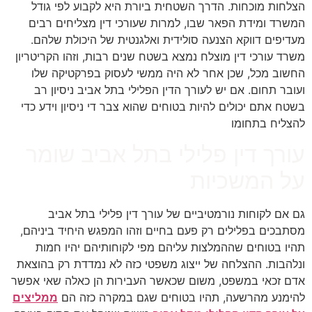
הצלחות מוכחות. הדרך השטחית ביורת היא לקבוע לפי גודל
המשרד ומידת הפאר שבו, למרות שעורכי דין מצליחים רבים
מעדיפים דווקא הצנעה סולידית ואלגנטית של היכולת שלהם.
משרד עורכי דין מוצלח נמצא בשטח שנים רבות, וזהו הקריטריון
החשוב מכל, שכן אחר לא היה ממשי לעסוק בפרקטיקה שלו
ועובר תחום. אם יש לעורך הדין הפלילי בתל אביב ניסיון רב
בשטח אתם יכולים להיות בטוחים שהוא צבר די ניסיון וידע כדי
להצליח בתחומו
עורך דין פלילי בתל אביב שומר
על המשכיות
גם אם לקוחות נורמטיביים של עורך דין פלילי בתל אביב
מסתבכים בפלילים רק פעם בחיים וזהו המפגש היחיד ביניהם,
תהיו בטוחים שההמלצות עליהם מפי לקוחותיהם יהיו חמות
ונלהבות. ההצלחה של ייצוג משפטי כזה לא נמדדת רק בהוצאת
אדם זכאי במשפט, משום שכאשר העבירות הן כאלה שאי אפשר
להימנע מהרשעה, תהיו בטוחים שגם במקרה כזה הם
ממליצים