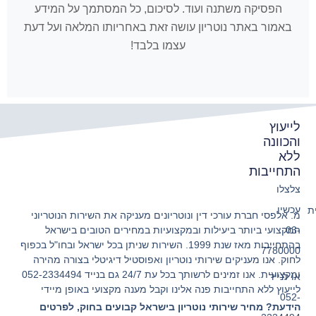
הפסיקה משתנה ועוד. לסיכום, כל המסתמך על המידע
באמור באתר נוטריון עושה זאת באחריותו המלאה ועל דעת
עצמו בלבד!
לייעוץ
והכוונה
ללא
התחייבות
צלצלו
עכשיו
ת
מ. אלפסי חברת עורכי דין ונוטריונים מעניקה את השירות הנוטריוני
המקצועי ביותר ביעילות ובמקצועיות במחירים הטובים בישראל
03-
בהתחייבות מאז שנת 1999. השירות שניתן בכל ישראל ובחו"ל בכפוף
7780000
לחוק. אנו מעניקים שירותי נוטריון ואפוסטיל דיגיטלי בצורה מהירה
ומקצועית. אנו זמינים לרשותך בכל עת 24/7 גם בנייד 052-2334494
או לנייד
לייעוץ ללא התחייבות פנה אלינו וקבל מענה מקצועי באופן מיידי
052-
הידעת? מחיר שירותי נוטריון בישראל קבועים בחוק, לפרטים