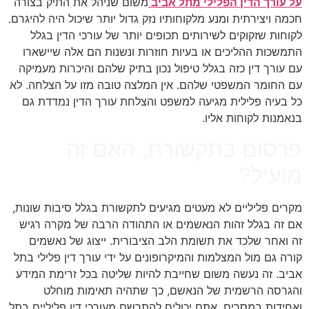
על עורך הדין הפלילי מתל אביב
משום שניהל את התיק בצורה
חכמה ויצירתית ומנע מלקוחותיו נזק גדול יותר שיכול היה להיגרם.
לקוחות שזקוקים לשירותים תכופים יותר של עורכי הדין בגלל
התמשכות ההליכים או בעיות חוזרות ונשנות הם אלה שיישארו
עם עורך דין כזה בגלל טיפול נכון בתיק שלהם והיכרות מעמיקה
עם החומר המשפטי שלהם. אין המלצה טובה מזו על הצלחה. לא
כל בעיה פלילית מגיעה למשפט והצלחת עורך הדין נמדדת גם
בנאמנות לקוחות אליו.
פרסום בתקשורת, האם זה
מועיל?
מקרים פליליים לא מעטים מגיעים לתקשורת בגלל סיבות שונות,
אם זה בגלל זהות הנאשמים או התהודה הרבה של מקרה רגיש
זה ואחר שלכד את תשומת הלב הציבורית. ייצוג של נאשמים
קורה גם מול המצלמות והמיקרופונים על ידי עורך דין פלילי בתל
אביב. זה נעשה משום שחייבת להיות שליטה בכל זרימת המידע
והגרסה הרשמית של הנאשם, כך שתהיה תאימות מוחלט
ואחידות במסרים. אתם יכולים להתרשם מעורכי דין פליליים בתל