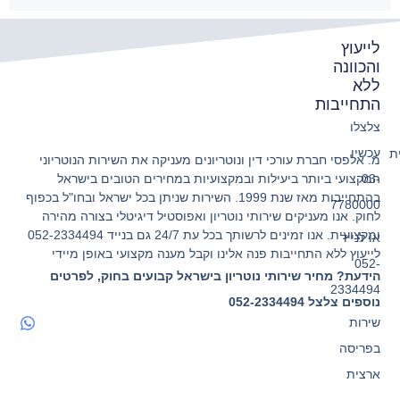
לייעוץ
והכוונה
ללא
התחייבות
צלצלו
עכשיו
ת
מ. אלפסי חברת עורכי דין ונוטריונים מעניקה את השירות הנוטריוני
המקצועי ביותר ביעילות ובמקצועיות במחירים הטובים בישראל
03-
בהתחייבות מאז שנת 1999. השירות שניתן בכל ישראל ובחו"ל בכפוף
7780000
לחוק. אנו מעניקים שירותי נוטריון ואפוסטיל דיגיטלי בצורה מהירה
ומקצועית. אנו זמינים לרשותך בכל עת 24/7 גם בנייד 052-2334494
או לנייד
לייעוץ ללא התחייבות פנה אלינו וקבל מענה מקצועי באופן מיידי
052-
הידעת? מחיר שירותי נוטריון בישראל קבועים בחוק, לפרטים
2334494
נוספים צלצל 052-2334494
שירות
בפריסה
ארצית