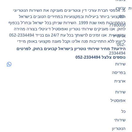
עכשיו
ת
מ. אלפסי חברת עורכי דין ונוטריונים מעניקה את השירות הנוטריוני
המקצועי ביותר ביעילות ובמקצועיות במחירים הטובים בישראל
03-
בהתחייבות מאז שנת 1999. השירות שניתן בכל ישראל ובחו"ל בכפוף
7780000
לחוק. אנו מעניקים שירותי נוטריון ואפוסטיל דיגיטלי בצורה מהירה
ומקצועית. אנו זמינים לרשותך בכל עת 24/7 גם בנייד 052-2334494
או לנייד
לייעוץ ללא התחייבות פנה אלינו וקבל מענה מקצועי באופן מיידי
052-
הידעת? מחיר שירותי נוטריון בישראל קבועים בחוק, לפרטים
2334494
נוספים צלצל 052-2334494
שירות
בפריסה
ארצית
שירות
אפוסטיל
כל
שירותי
הנוטריון