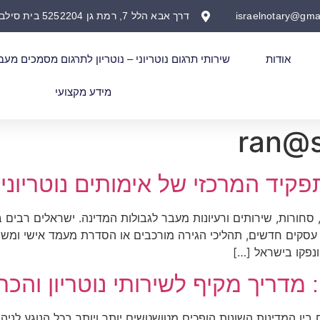
israelnotary@gma
דרך אבא הלל 7, רמת גן 5252204 בית סילבר
אודות
שירותי תרגום נוטריוני – נוטריון לתרגום מסמכים מעב
מידע מקצועי
ran@s
יד המרכזי של אימותים נוטריוניים
חורות, שירותים ורעיונות מעבר לגבולות המדינה. ישראלים רבים ב
 עסקים חדשים, תהליכי הגירה מורכבים או הסדרת מעמד אישי ומשפח
נפקו בישראל […]
מדריך מקיף לשירותי נוטריון והכ
ים בין המדינות השונות הופכים מטושטשים יותר ויותר בכל הנוגע לני