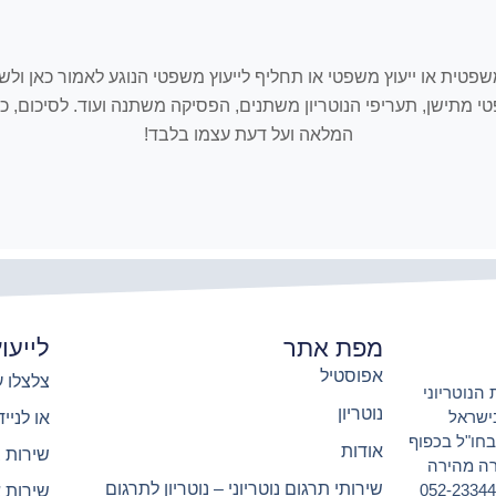
ובכל אתר Israelnotary המלצה, חוו"ד משפטית או ייעוץ משפטי או תחליף לייעוץ משפטי הנוגע
שפטי מתישן, תעריפי הנוטריון משתנים, הפסיקה משתנה ועוד. לסיכום
המלאה ועל דעת עצמו בלבד!
מפת אתר
לייעו
אפוסטיל
צלצלו עכשיו 
הנוטריוני
נוטריון
ישראל
או לנייד 2-2334494
ישראל ובחו"ל בכפוף
אודות
שירות 
ורה מהירה
שירותי תרגום נוטריוני – נוטריון לתרגום
ו זמינים לרשותך בכל עת 24/7 גם בנייד 052-2334494
שירות 