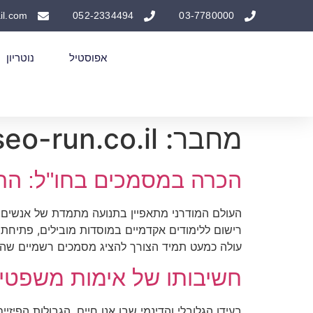
il.com
052-2334494
03-7780000
אפוסטיל
נוטריון
מחבר:
eo-run.co.il
הכרה במסמכים בחו"ל: התפק
העולם המודרני מתאפיין בתנועה מתמדת של אנשים, ס
רישום ללימודים אקדמיים במוסדות מובילים, פתיחת
עולה כמעט תמיד הצורך להציג מסמכים רשמיים שהו
חשיבותו של אימות משפטי: 
בעידן הגלובלי והדינמי שבו אנו חיים, הגבולות הפיזי