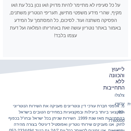
על כל סעיפיו לא מתיימר להיות מדויק ו/או נכון בכל עת ו/או
מקיף, שהרי מידע משפטי מתישן, תעריפי הנוטריון משתנים,
הפסיקה משתנה ועוד. לסיכום, כל המסתמך על המידע
באמור באתר נוטריון עושה זאת באחריותו המלאה ועל דעת
עצמו בלבד!
לייעוץ
והכוונה
ללא
התחייבות
צלצלו
עכשיו
ת
מ. אלפסי חברת עורכי דין ונוטריונים מעניקה את השירות הנוטריוני
המקצועי ביותר ביעילות ובמקצועיות במחירים הטובים בישראל
03-
בהתחייבות מאז שנת 1999. השירות שניתן בכל ישראל ובחו"ל בכפוף
7780000
לחוק. אנו מעניקים שירותי נוטריון ואפוסטיל דיגיטלי בצורה מהירה
ומקצועית. אנו זמינים לרשותך בכל עת 24/7 גם בנייד 052-2334494