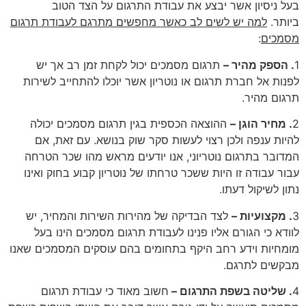
בעל ניסיון אשר יבצע את עבודת התרגום על הצד הטוב
ביותר.
למה יש לשים לב כאשר מחפשים מתרגם לעבודת תרגום
מסמכים
:
1
.
הספק מהיר –
תרגום מסמכים יכול לקחת זמן רב אך יש
לפנות אל חברת תרגום או נוטריון אשר יוכלו להתחייב לשירות
תרגום מהיר.
2
.
מחיר הוגן –
ההוצאה הכספית בגין תרגום מסמכים יכולה
להיות ענפה ולכן רצוי לעשות סקר שוק בנושא. עם זאת, אם
המדובר בתרגום נוטריוני, אנו יודעים מראש מהו שכר הטרחה
עבור עבודה זו היות ששכר טרחתו של נוטריון קבוע בחוק ואינו
נתון לשיקול דעתו.
3
.
מקצועיות –
לצד הבדיקה של מהירות השירות והמחיר, יש
לוודא כי הגורם אליו פנינו לעבודת תרגום מסמכים הינו בעל
מומחיות וידע רחב היקף בתחומים בהם עוסקים המסמכים שאנו
מבקשים לתרגם.
4
.
שליטה בשפת התרגום –
חשוב מאוד כי עבודת תרגום