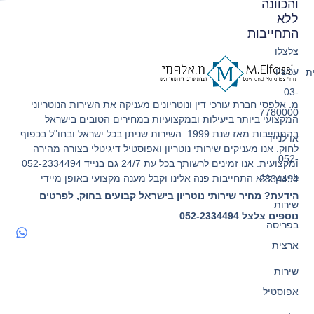
והכוונה
ללא
התחייבות
צלצלו
עכשיו
ת
03-
מ. אלפסי חברת עורכי דין ונוטריונים מעניקה את השירות הנוטריוני
7780000
המקצועי ביותר ביעילות ובמקצועיות במחירים הטובים בישראל
בהתחייבות מאז שנת 1999. השירות שניתן בכל ישראל ובחו"ל בכפוף
או לנייד
לחוק. אנו מעניקים שירותי נוטריון ואפוסטיל דיגיטלי בצורה מהירה
052-
ומקצועית. אנו זמינים לרשותך בכל עת 24/7 גם בנייד 052-2334494
לייעוץ ללא התחייבות פנה אלינו וקבל מענה מקצועי באופן מיידי
2334494
הידעת? מחיר שירותי נוטריון בישראל קבועים בחוק, לפרטים
שירות
נוספים צלצל 052-2334494
בפריסה
ארצית
שירות
אפוסטיל