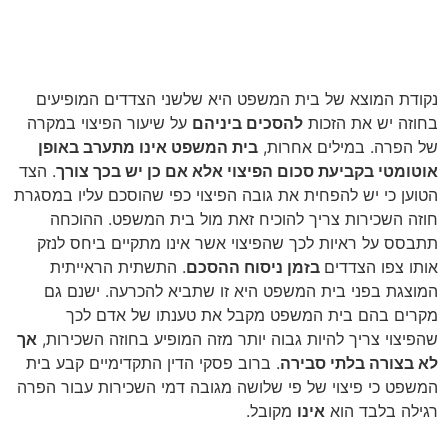
בית המשפט לא תמיד מתערב
בקביעת הפיצוי
נקודת המוצא של בית המשפט היא שלשני הצדדים המופיעים
בחוזה יש את הזכות
להסכים ביניהם
על שיעור הפיצוי במקרה
של הפרה. במילים אחרות,
בית המשפט אינו מתערב באופן
אוטומטי בקביעת סכום הפיצוי אלא אם כן יש בכך צורך
. הצד
הטוען כי יש להפחית את גובה הפיצוי כפי שהוסכם עליו במסגרת
חוזה השכירות צריך להוכיח זאת מול בית המשפט. ההוכחה
תתבסס על ראיות לכך שהפיצוי אשר אינו מתקיים ביחס לנזק
אותו צפו הצדדים
בזמן ניסוח ההסכם
. התשתית הראייתית
המוצגת בפני בית המשפט היא זו שתביא להכרעה. ישנם גם
מקרים בהם בית המשפט מקבל את טענתו של אדם לכך
שהפיצוי צריך להיות גבוה יותר מזה המופיע בחוזה השכירות,
אך
לא בצורה בלתי סבירה
. ברוב פסקי הדין התקדימיים קבע בית
המשפט כי פיצוי של פי שלושה מגובה דמי השכירות עבור הפרה
רגילה בלבד הוא
אינו
מקובל.