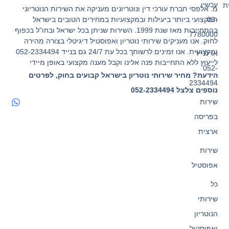
עכשיו
ת
מ. אלפסי חברת עורכי דין ונוטריונים מעניקה את השירות הנוטריוני
המקצועי ביותר ביעילות ובמקצועיות במחירים הטובים בישראל
03-
בהתחייבות מאז שנת 1999. השירות שניתן בכל ישראל ובחו"ל בכפוף
7780000
לחוק. אנו מעניקים שירותי נוטריון ואפוסטיל דיגיטלי בצורה מהירה
ומקצועית. אנו זמינים לרשותך בכל עת 24/7 גם בנייד 052-2334494
או לנייד
לייעוץ ללא התחייבות פנה אלינו וקבל מענה מקצועי באופן מיידי
052-
הידעת? מחיר שירותי נוטריון בישראל קבועים בחוק, לפרטים
2334494
נוספים צלצל 052-2334494
שירות
בפריסה
ארצית
שירות
אפוסטיל
כל
שירותי
הנוטריון
ואפוסטיל