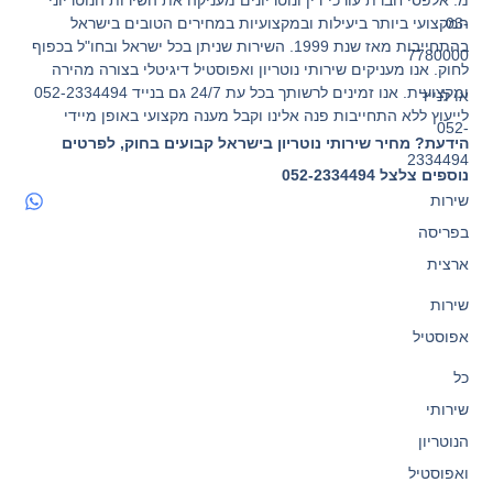
מ. אלפסי חברת עורכי דין ונוטריונים מעניקה את השירות הנוטריוני
המקצועי ביותר ביעילות ובמקצועיות במחירים הטובים בישראל
03-
בהתחייבות מאז שנת 1999. השירות שניתן בכל ישראל ובחו"ל בכפוף
7780000
לחוק. אנו מעניקים שירותי נוטריון ואפוסטיל דיגיטלי בצורה מהירה
ומקצועית. אנו זמינים לרשותך בכל עת 24/7 גם בנייד 052-2334494
או לנייד
לייעוץ ללא התחייבות פנה אלינו וקבל מענה מקצועי באופן מיידי
052-
הידעת? מחיר שירותי נוטריון בישראל קבועים בחוק, לפרטים
2334494
נוספים צלצל 052-2334494
שירות
בפריסה
ארצית
שירות
אפוסטיל
כל
שירותי
הנוטריון
ואפוסטיל