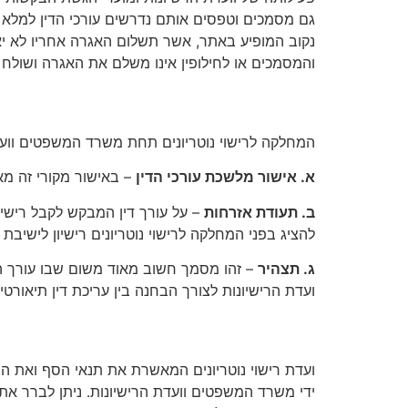
גם מסמכים וטפסים אותם נדרשים עורכי הדין למלא ב
נקוב המופיע באתר, אשר תשלום האגרה אחריו לא י
והמסמכים או לחילופין אינו משלם את האגרה ושולח
מסמכים אותם צריך עורך הדין 
המחלקה לרישוי נוטריונים תחת משרד המשפטים וועדת
א. אישור מלשכת עורכי הדין
– באישור מקורי זה מא
ב. תעודת אזרחות
– על עורך דין המבקש לקבל רישיון
להציג בפני המחלקה לרישוי נוטריונים רישיון לישיב
ג. תצהיר
– זהו מסמך חשוב מאוד משום שבו עורך הד
ועדת הרישיונות לצורך הבחנה בין עריכת דין תיאורטי
השתלמות לנוטריונים
ועדת רישוי נוטריונים המאשרת את תנאי הסף ואת 
ידי משרד המשפטים וועדת הרישיונות. ניתן לברר