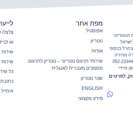
מפת אתר
לייעו
אפוסטיל
צלצלו עכשיו 
הנוטריוני
נוטריון
ישראל
או לנייד 2-2334494
ישראל ובחו"ל בכפוף
אודות
שירות 
ורה מהירה
שירותי תרגום נוטריוני – נוטריון לתרגום
ו זמינים לרשותך בכל עת 24/7 גם בנייד 052-2334494
שירות 
ן מיידי
מסמכים מעברית לאנגלית
כל שירו
וק, לפרטים
שכר נוטריון
כתובת המש
ENGLISH
אימייל : elnotary@gmail.com
מידע מקצועי