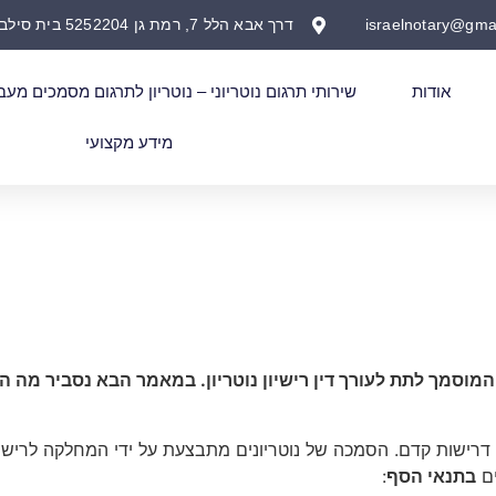
israelnotary@gma
דרך אבא הלל 7, רמת גן 5252204 בית סילבר
אודות
שירותי תרגום נוטריוני – נוטריון לתרגום מסמכים מעב
מידע מקצועי
 המוסמך לתת לעורך דין רישיון נוטריון. במאמר הבא נסביר מה
ספר דרישות קדם. הסמכה של נוטריונים מתבצעת על ידי המחלקה לריש
ים
בתנאי הסף
: