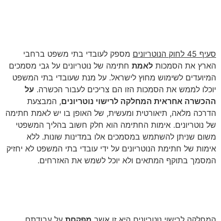
הדרכה לעובדי בתי המשפט לפני
אימות חתימת הנוטריונים
סעיף 45 לחוק הנוטריונים
מספק לעובדי בתי משפט ברחבי
הארץ את הסמכות
לאמת
חתימה של נוטריונים על גבי מסמכים
המיועדים לשימוש מחוץ לישראל. על מנת שעובדי בתי המשפט
יוכלו לממש את הסמכות הזו הם צריכים לעבור הכשרה.
על
ההכשרה אחראית המחלקה לרישוי נוטריונים
, המבצעת
הדרכה מלאה, תיאורטית ומעשית, של האופן בו יש לאמת חתימה
של נוטריונים. אימות החתימה הוא חלק חשוב בהליך המשפטי
משום שניתן להשתמש במסמכים אלו במדינות שונות. ללא
אימות של חתימת הנוטריונים על ידי עובדי בתי המשפט לא יחזיק
המסמך בתוקף המתאים ולא יוכל לשמש את האזרחים.
פיקוח על העבודה השוטפת של
הנוטריונים באמצעות מבקרים
המחלקה לרישוי נוטריונים היא זו אשר
מפקחת
על עבודתם