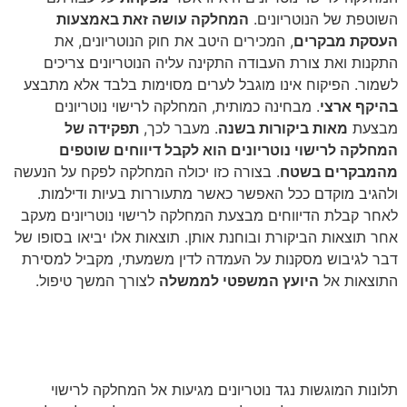
השוטפת של הנוטריונים.
המחלקה עושה זאת באמצעות
העסקת מבקרים
, המכירים היטב את חוק הנוטריונים, את
התקנות ואת צורת העבודה התקינה עליה הנוטריונים צריכים
לשמור. הפיקוח אינו מוגבל לערים מסוימות בלבד אלא מתבצע
בהיקף ארצי
. מבחינה כמותית, המחלקה לרישוי נוטריונים
מבצעת
מאות ביקורות בשנה
. מעבר לכך,
תפקידה של
המחלקה לרישוי נוטריונים הוא לקבל דיווחים שוטפים
מהמבקרים בשטח
. בצורה כזו יכולה המחלקה לפקח על הנעשה
ולהגיב מוקדם ככל האפשר כאשר מתעוררות בעיות ודילמות.
לאחר קבלת הדיווחים מבצעת המחלקה לרישוי נוטריונים מעקב
אחר תוצאות הביקורת ובוחנת אותן. תוצאות אלו יביאו בסופו של
דבר לגיבוש מסקנות על העמדה לדין משמעתי, מקביל למסירת
התוצאות אל
היועץ המשפטי לממשלה
לצורך המשך טיפול.
הגשתם תלונה נגד נוטריון? תפקידה
של המחלקה הוא לבחון אותה
תלונות המוגשות נגד נוטריונים מגיעות אל המחלקה לרישוי