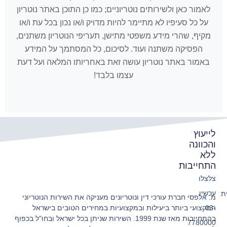
לאמור כאן ולשירותים נוטריוניים; כמו כן התוכן באתר נוטריון
על כל סעיפיו לא מתיימר להיות מדויק ו/או נכון בכל עת ו/או
מקיף, שהרי מידע משפטי מתישן, תעריפי הנוטריון משתנים,
הפסיקה משתנה ועוד. לסיכום, כל המסתמך על המידע
באמור באתר נוטריון עושה זאת באחריותו המלאה ועל דעת
עצמו בלבד!
לייעוץ
והכוונה
ללא
התחייבות
צלצלו
עכשיו
ת
מ. אלפסי חברת עורכי דין ונוטריונים מעניקה את השירות הנוטריוני
המקצועי ביותר ביעילות ובמקצועיות במחירים הטובים בישראל
03-
בהתחייבות מאז שנת 1999. השירות שניתן בכל ישראל ובחו"ל בכפוף
7780000