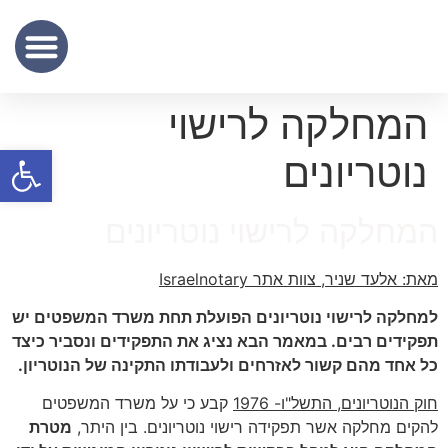
שכר נוטריון
מידע מקצועי
שירותי תרגום נוטריוני – נוטריון לתרגום מסמכים מעברית לאנגלית
המחלקה לרישוי
פתח סרגל
נוטריונים
המחלקה לרישוי נוטריונים
מאת: אלעד שניר, צוות אתר Israelnotary
למחלקה לרישוי נוטריונים הפועלת תחת משרד המשפטים יש
תפקידים רבים. במאמר הבא נציג את התפקידים ונסביר כיצד
כל אחד מהם קשור לאזרחים ולעבודתו התקינה של הנוטריון.
חוק הנוטריונים, התשל"ו- 1976
קבע כי על משרד המשפטים
להקים מחלקה אשר תפקידה רישוי נוטריונים. בין היתר,
מטרת