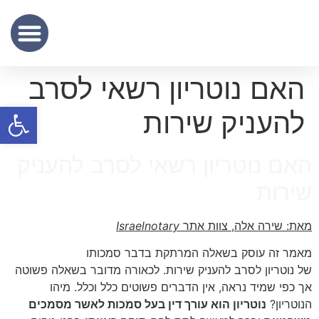
שכר נוטריון
מידע מקצועי
שירותי תרגום נוטריוני – נוטריון לתרגום מסמכים מעברית לאנגלית
האם נוטריון רשאי לסרב
פתח סרגל
להעניק שירות
האם נוטריון רשאי לסרב להעניק
שירות
מאת: שירה אלה, צוות אתר
Israelnotary
מאמר זה עוסק בשאלה המרתקת בדבר סמכותו
של נוטריון לסרב להעניק שירות. לכאורה מדובר בשאלה פשוטה
אך כפי שמיד נראה, אין הדברים פשוטים כלל וכלל. מיהו
הנוטריון?
נוטריון הוא עורך דין בעל סמכות לאשר מסמכים