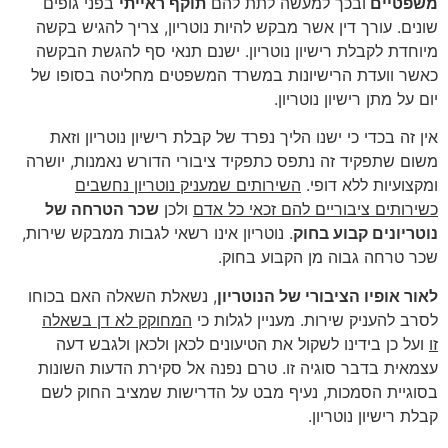
משפטיים
ובכך למעשה לתת להם
תוקף ראייתי
בפני גופים
שונים. עורך דין אשר מבקש להיות נוטריון, צריך להגיש בקשה
מיוחדת לקבלת רישיון נוטריון. ישנם תנאי סף להגשת הבקשה
כאשר וועדת הרישיונות במשרד המשפטים מחליטה בסופו של
יום על מתן רישיון נוטריון.
אין זה בכדי כי ישנו הליך נפרד של קבלת רישיון נוטריון וזאת
משום שתפקיד זה נתפס כתפקיד ציבורי הדורש נאמנות, יושרה
ומקצועיות ללא דופי.
השירותים שמעניק נוטריון נחשבים
כשירותים ציבוריים להם זכאי כל אדם
ולכן
שכר הטרחה של
נוטריונים קבוע בחוק
. נוטריון אינו רשאי לגבות ממבקש שירות,
שכר טרחה גבוה מן הקבוע בחוק.
לאור אופיו הציבורי של הנוטריון
, נשאלת השאלה האם בכוחו
לסרב להעניק שירות. מעניין לגלות כי
המחוקק לא דן בשאלה
זו
ועל כן בידינו לשקול את הטיעונים לכאן ולכאן ולגבש דעה
עצמאית בדבר סוגיה זו. טרם נפנה אל סקירת הדעות השונות
בסוגיית הסמכות, נעיף מבט על הדרישות שמציב החוק לשם
קבלת רישיון נוטריון.