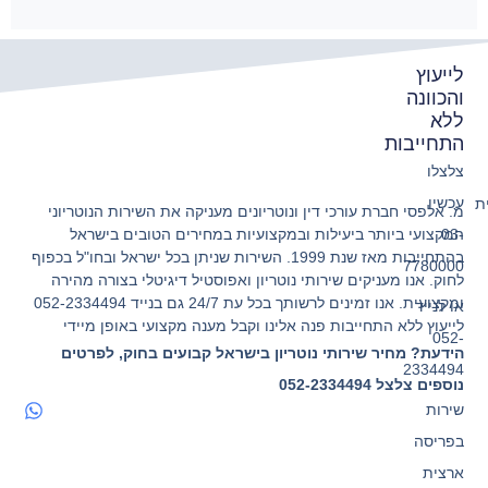
לייעוץ
והכוונה
ללא
התחייבות
צלצלו
עכשיו
ת
מ. אלפסי חברת עורכי דין ונוטריונים מעניקה את השירות הנוטריוני
המקצועי ביותר ביעילות ובמקצועיות במחירים הטובים בישראל
03-
בהתחייבות מאז שנת 1999. השירות שניתן בכל ישראל ובחו"ל בכפוף
7780000
לחוק. אנו מעניקים שירותי נוטריון ואפוסטיל דיגיטלי בצורה מהירה
ומקצועית. אנו זמינים לרשותך בכל עת 24/7 גם בנייד 052-2334494
או לנייד
לייעוץ ללא התחייבות פנה אלינו וקבל מענה מקצועי באופן מיידי
052-
הידעת? מחיר שירותי נוטריון בישראל קבועים בחוק, לפרטים
2334494
נוספים צלצל 052-2334494
שירות
בפריסה
ארצית