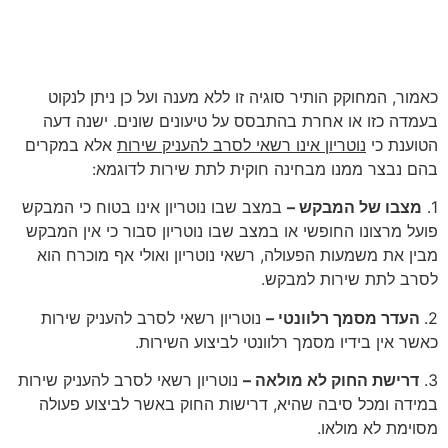
טיעונים נגד סמכות הסירוב של
נוטריון
כאמור, המחוקק הותיר סוגיה זו ללא מענה ועל כן ניתן לנקוט
בעמדה כזו או אחרת בהתבסס על טיעונים שונים. ישנה דעה
הטוענת כי
נוטריון אינו רשאי לסרב להעניק שירות
אלא במקרים
בהם נבצר ממנו מבחינה חוקית לתת שירות לדוגמא:
1.
מצבו של המבקש –
במצב שבו נוטריון אינו בטוח כי המבקש
פועל מרצונו החופשי או במצב שבו נוטריון סבור כי אין המבקש
מבין את משמעות הפעולה, רשאי נוטריון ואולי אף מוכרח הוא
לסרב לתת שירות למבקש.
2.
העדר מסמך רלוונטי –
נוטריון רשאי לסרב להעניק שירות
כאשר אין בידיו מסמך רלוונטי לביצוע השירות.
3.
דרישת החוק לא מולאה –
נוטריון רשאי לסרב להעניק שירות
במידה ומכל סיבה שהיא, דרישות החוק באשר לביצוע פעולה
מסוימת לא מולאו.